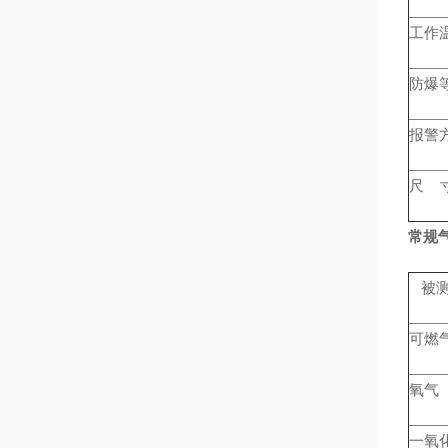
工作温度
防爆等级
报警方式
尺 寸D
常规
被
可燃
氧气
一氧