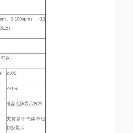
ppm、0-100ppm），0.1
m及以上）
（可选）
e
≤10S
≤±1%
液晶点阵显示技术
支持多个气体单位
切换显示