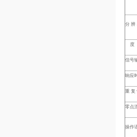
分 辨 
度 Pr
信号输出
响应时间
重 复 性
零点漂移
操作语言