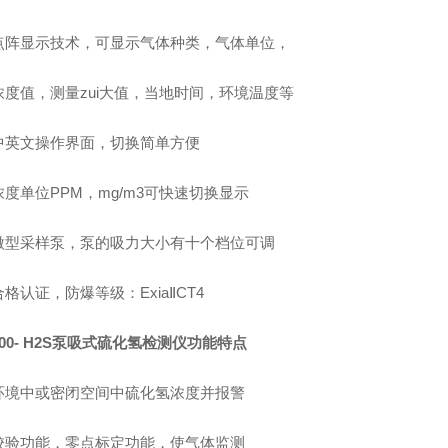
点阵显示技术，可显示气体种类，气体单位，
浓度值，测量zui大值，当地时间，环境温度等
中英文操作界面，切换简单方便
度单位PPM，mg/m3可快速切换显示
微型采样泵，泵的吸力大小有十个档位可调
格认证，防爆等级：ExiaⅡCT4
00- H2S
泵吸式硫化氢检测仪功能特点
环境中或密闭空间中硫化氢浓度并报警
校验功能，零点标定功能，使气体监测