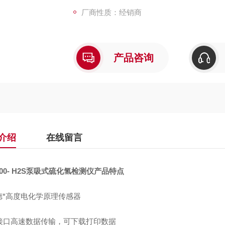
带温度和压力补偿，可*实现不同温度和压强
厂商性质：经销商
两级声光报警，报警点可自行设置
大容量锂聚合物充电电池
泵吸式采样方式，泵的吸力大小可调
外壳采用高强度特殊工程塑料，防滑，防
产品咨询
介绍
在线留言
00- H2S
泵吸式硫化氢检测仪产品特点
德*高度电化学原理传感器
B接口高速数据传输，可下载打印数据