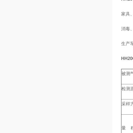
家具
消毒
生产
HH20
被测气体
检测原理 
采样方式
量 程 