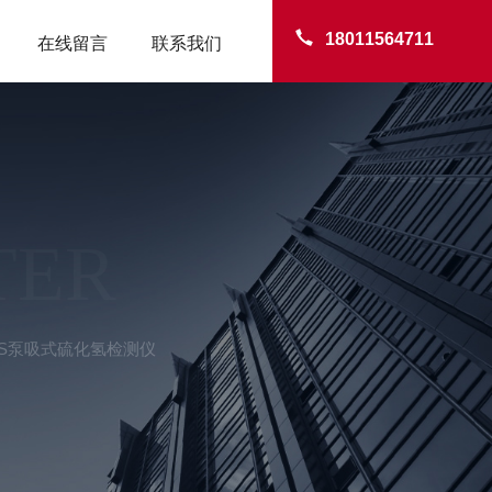
18011564711
在线留言
联系我们
TER
-H2S泵吸式硫化氢检测仪