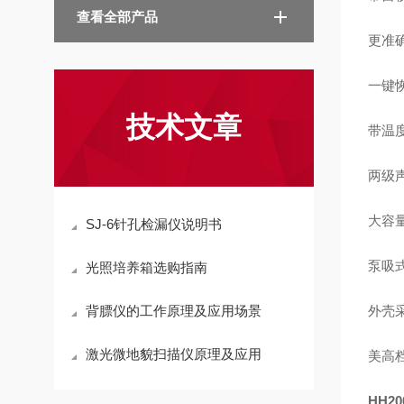
查看全部产品
更准
一键
技术文章
带温
两级
大容
SJ-6针孔检漏仪说明书
泵吸
光照培养箱选购指南
背膘仪的工作原理及应用场景
外壳
激光微地貌扫描仪原理及应用
美高
HH20