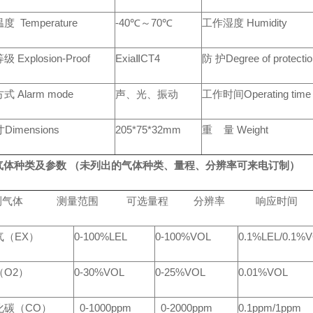
 Temperature
-40℃～70℃
工作湿度 Humidity
 Explosion-Proof
ExiaⅡCT4
防 护Degree of protectio
 Alarm mode
声、光、振动
工作时间Operating time
imensions
205*75*32mm
重 量 Weight
气体种类及参数 （未列出的气体种类、量程、分辨率可来电订制）
测气体 测量范围 可选量程 分辨率 响应时间
气（EX）
0-100%LEL
0-100%VOL
0.1%LEL/0.1%
（O2）
0-30%VOL
0-25%VOL
0.01%VOL
化碳（CO）
0-1000ppm
0-2000ppm
0.1ppm/1ppm