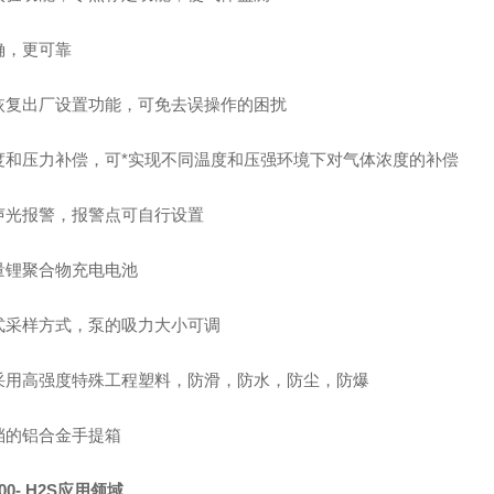
确，更可靠
恢复出厂设置功能，可免去误操作的困扰
度和压力补偿，可*实现不同温度和压强环境下对气体浓度的补偿
声光报警，报警点可自行设置
量锂聚合物充电电池
式采样方式，泵的吸力大小可调
采用高强度特殊工程塑料，防滑，防水，防尘，防爆
档的铝合金手提箱
00- H2S
应用领域