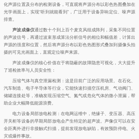
化声源位置及分布的检测设备，可直观将声源分布以彩色热图叠加在
光学画面上，实现“听到就能看到”，广泛用于设备异响定位、噪声源
排查。
声波成像仪
通过数十个到上百个麦克风组成阵列，采集不同位置
的声波信号，再通过波束形成算法分析信号的相位和幅值差，计算出
声源的强度和位置，然后将声源分布以彩色热图形式叠加到摄像头拍
摄的可见光画面上，直观定位噪声来源。
声波成像仪的核心价值在于将隐蔽的故障隐患可视化，大大提升
了巡检效率与人员安全性：
压缩气体与真空泄漏检测：这是目前广泛的应用场景。在石化、
汽车制造、电子半导体等行业，它能快速扫描空压机房、气动阀门、
储罐连接处等，准确发现压缩空气、氮气或危化气体的微小泄漏，帮
助企业大幅降低能源浪费。
电力设备局部放电检测：在电网运维中，绝缘子、变压器、高压
开关柜等设备的早期局部放电会产生特定的超声波。声像仪可以在安
全距离外进行非接触式扫描，提前发现放电缺陷，有效预防停电、火
灾或爆炸事故。