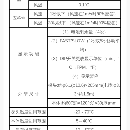
率
风温
0.1°C
风速
1
秒以下（风速在1m/s时90%应答）
应答性
风温
30
秒以下 （风速在1m/s时90%应答）
（
1）电池剩余量（4段）
（
2）FAST/SLOW（1秒或5秒移动平
均）
显 示 功 能
（
3）DIP开关更改显示单位（m/s、°
C→FPM、°F）
（
4）显示暂停
探头:约φ6.1(φ10.6)×205mm(电缆:φ3.
外 型 尺 寸
3×约1.5m)
本体:约60(宽)×120(长)×30(厚)mm
探头温度适用范围
-20
～70°C
本体温度适用范围
5
～40°C
保存温度范围
-10
～50°C