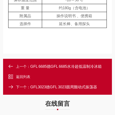
重 量
约
180g（含电池）
附属品
操作说明书 、便携箱
选择件
延长棒、备用探头
GFL 6685德GFL 6685水冷超低温制冷冰箱
上一个：
返回列表
GFL3023德GFL 3023圆周颤动式振荡器
下一个：
在线留言