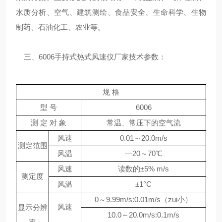
水质分析、空气、建筑测绘、食品安全、生命科学、生物
制药、石油化工、农业等。
三、6006手持式热式风速仪厂家技术参数：
规 格
型 号
6006
测 定 对 象
常温、常压下的空气流
风速
0.01
～20.0m/s
测定范围
风温
—20
～70℃
风速
读数的
±5% m/s
测定度
风温
±1°C
0
～9.99m/s:0.01m/s（zui小）
风速
显示分辨
10.0
～20.0m/s:0.1m/s