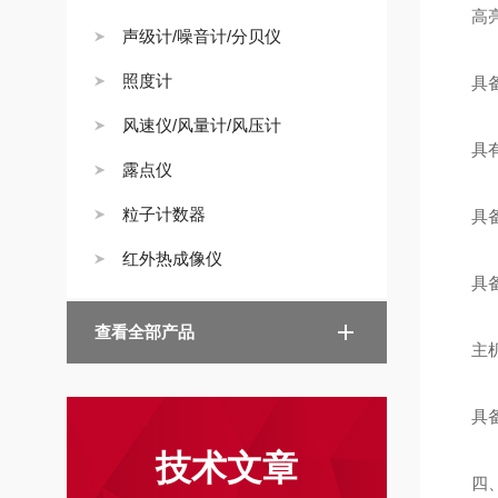
高亮度
声级计/噪音计/分贝仪
照度计
具备
风速仪/风量计/风压计
具有
露点仪
粒子计数器
具备
红外热成像仪
具备
查看全部产品
主机
具备
技术文章
四、