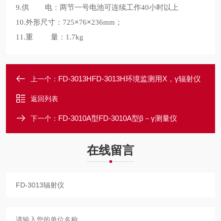
供
电：两节一号电池可连续工作
小时以上
9.
40
外形尺寸：
×
×
；
10.
725
76
236mm
重
量：
11.
1.7kg
FD-3013HFD-3013H环境监测用X，γ辐射仪
上一个：
返回列表
FD-3010A型FD-3010A型β－γ测量仪
下一个：
在线留言