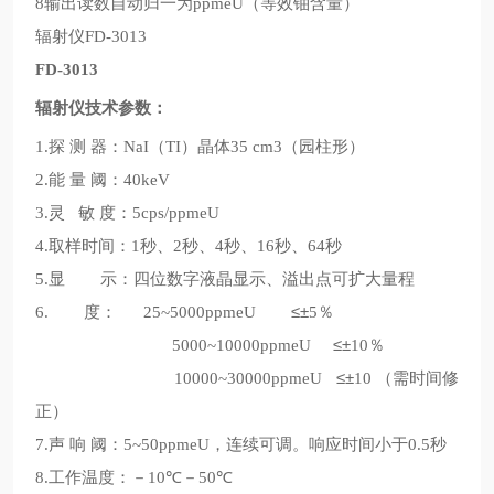
输出读数自动归一为
等效铀含量
8
ppmeU（
）
辐射仪
FD-3013
FD-3013
辐射仪技术参数：
探
测
器：
晶体
园柱形
1.
NaI（TI）
35 cm3（
）
能
量
阈：
2.
40keV
灵
敏
度：
3.
5cps/ppmeU
取样时间：
秒、
秒、
秒、
秒、
秒
4.
1
2
4
16
64
显
示：四位数字液晶显示、溢出点可扩大量程
5.
度：
≤±
％
6.
25~5000ppmeU
5
≤±
％
5000~10000ppmeU
10
≤±
需时间修
10000~30000ppmeU
10 （
正
）
声
响
阈：
，连续可调。响应时间小于
秒
7.
5~50ppmeU
0.5
工作温度：－
℃－
℃
8.
10
50