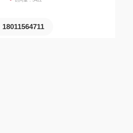
18011564711
的条件下
：
。
4pa
）
50±2.5ml