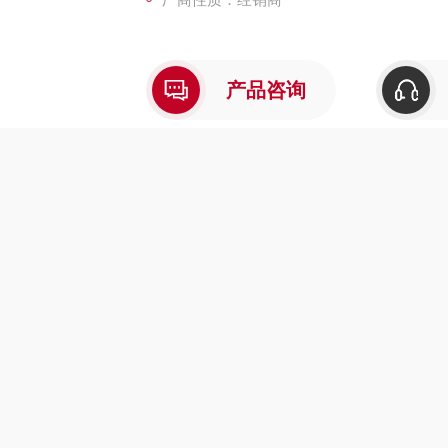
产品咨询
介绍
在线留言
型多种气体采样器主要技术参数：
50
采样器一次导气量
在气体流速为
时，通气阻力不超过
（
100ml/min
2066
形尺寸
成品盒的外形尺寸
不包括背带
1）
（
）215mm×110 mm×55 mm