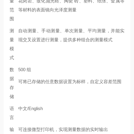
量
花岗岩、玻化抛光砖、陶瓷 砖、塑料、纸张、金属等
范
等材料的表面镜向光泽度测量
围
测
自动测量、手动测量、单次测量、平均测量，并能实
量
现交叉设置进行测量，提供多种组合的测量模式
模
式
数
500 组
据
可将已存储的任意数据设置为标样，自定义容差范围
存
储
语
中文/English
言
输
可连接微型打印机，实现测量数据的实时输出