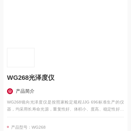
WG268光泽度仪
产品简介
WG268镜向光泽度仪是按照家检定规程JJG 696标准生产的仪
器，均采用长寿命光源，重复性好、体积小、度高、稳定性好。
主要适用于、烤漆、大理石、花岗岩、玻化抛光砖、陶瓷砖、金
属等等具有高光泽材料的表面镜向光泽度测量。
产品型号：WG268