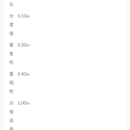
出
分
0.1Gu
度
值
重
0.2Gu
复
性
重
0.4Gu
现
性
示
1.0Gu
值
误
差