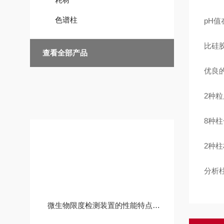
色谱柱
pH
值
比硅
查看全部产品
优良
2
种粒
8
种柱
2
种柱
技术文章
分析
微生物限度检测装置的性能特点和维护保养操作规程