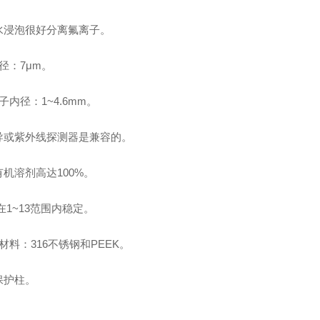
水浸泡很好分离氟离子。
径：7μm。
子内径：1~4.6mm。
导或紫外线探测器是兼容的。
机溶剂高达100%。
在1~13范围内稳定。
材料：316不锈钢和PEEK。
保护柱。