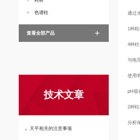
色谱柱
通过
1
种粒
查看全部产品
4
种柱
与电
使用有
pH
值
技术文章
2
种柱
分析
天平相关的注意事项