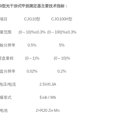
0
型光干涉式甲烷测定器主要技术指标：
项目
CJG10
型
CJG100H
型
量范围
(0
～10)%±0.3%
(0
～100)%±0.3%
板分辨率
0.5%
5%
度盘量程
(0
～1)%
(0
～10)%
盘分辨率
0.02%
0.2%
电压/电流
2.5V/0.3A
爆形式
Exib I Mb
电池
2×R20 Zn-Mn