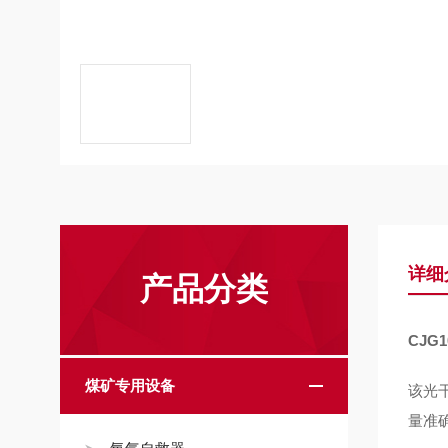
详细
产品分类
CJG1
煤矿专用设备
该光
量准