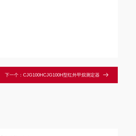
下一个：
CJG100HCJG100H型红外甲烷测定器