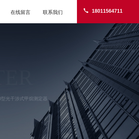
18011564711
在线留言
联系我们
TER
G10型光干涉式甲烷测定器