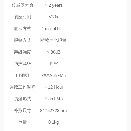
传感器寿命
＞2 years
响应时间
≤30s
显示方式
4-digital LCD
报警方式
断续声光报警
声级强度
＞80dB
防护等级
IP 54
电池组
2XAA Zn-Mn
连续工作时间
＞12 Hour
防爆形式
Exib I Mb
外形尺寸
94×52×28mm
重量
0.1kg