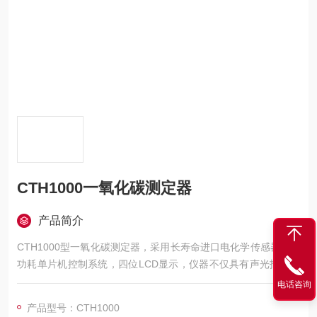
CTH1000一氧化碳测定器
产品简介
CTH1000型一氧化碳测定器，采用长寿命进口电化学传感器和微
功耗单片机控制系统，四位LCD显示，仪器不仅具有声光报警、
零点跟踪、自动背光、欠压报警等功能，还具有准确可靠、使用
电话咨询
寿命长、体积小、重量轻、操作简单、维护方便等特点。
产品型号：CTH1000
CTH1000型一氧化碳测定器广泛适用于存在易燃易爆可燃性气体