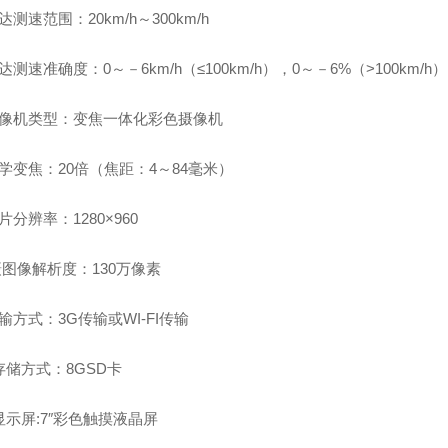
达测速范围：20km/h～300km/h
达测速准确度：0～－6km/h（≤100km/h），0～－6%（>100km/h
摄像机类型：变焦一体化彩色摄像机
学变焦：20倍（焦距：4～84毫米）
片分辨率：1280×960
摄图像解析度：130万像素
输方式：3G传输或WI-FI传输
存储方式：8GSD卡
显示屏:7″彩色触摸液晶屏