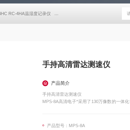
-4HC RC-4HA温湿度记录仪
多样品平行蒸发仪多样品平行蒸发仪
手持高清雷达测速仪
产品简介
手持高清雷达测速仪
MPS-8A高清电子*采用了130万像数的
ARM DSP的嵌入式图像处理单元，不仅
增强了运动目标的捕获能力；内嵌电池的结构
产品型号：MPS-8A