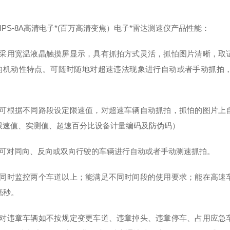
PS-8A高清电子*(百万高清变焦）电子*雷达测速仪产品性能：
）采用宽温液晶触摸屏显示，具有抓拍方式灵活，抓怕图片清晰，取
的机动性特点。可随时随地对超速违法现象进行自动或者手动抓拍
）可根据不同路段设定限速值，对超速车辆自动抓拍，抓怕的图片上
限速值、实测值、超速百分比设备计量编码及防伪码）
）可对同向、反向或双向行驶的车辆进行自动或者手动测速抓拍。
）同时监控两个车道以上；能满足不同时间段的使用要求；能在高速
0毫秒。
）对违章车辆如不按规定变更车道、违章掉头、违章停车、占用应急