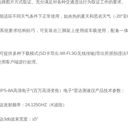
选择图片方式取证。充分满足对各种交通违法行为取证工作的要求。
）能适应不同天气条件下正常使用，如炎热的夏天和恶劣天气（-20°至
）系统要求结构轻巧，可安装在三脚架上使用或车载使用，配备一
可提供多种下载模式(SD卡导出.WI-FI.3G无线传输)导出所抓
使用客户端进行处理。
MPS-8A高清电子*(百万高清变焦）电子*雷达测速仪产品技术参数：
达发射频率：24.125GHZ（K波段）
达3db波束宽度：±5°