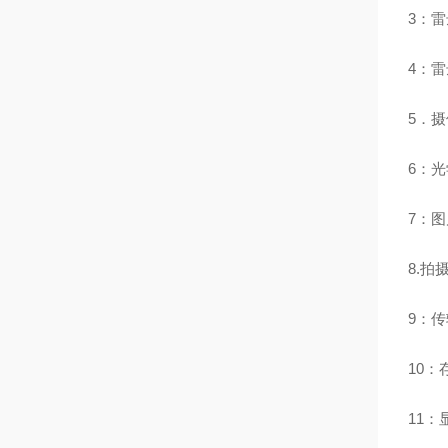
3：雷
4：雷
5．
6：光
7：图
8.拍
9：传
10：
11：