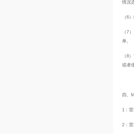
情况
（6
（7
单。
（8）
或者
四、
1：雷
2：雷