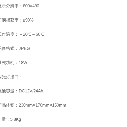
显示分辨率：800×480
车辆捕获率：≥90%
工作温度：－20℃～60℃
图像格式：JPEG
系统功耗：18W
：闪光灯接口：
电池容量：DC12V/24Ah
产品体积：230mm×170mm×150mm
产量：5.8Kg