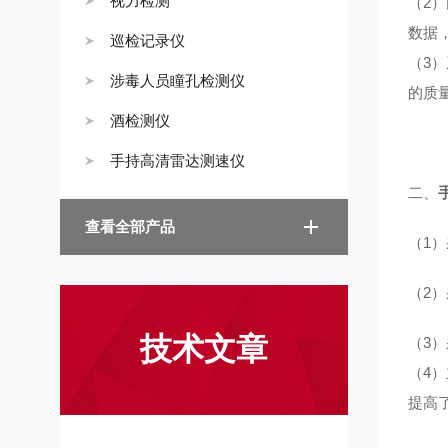
视力检测
（2
数据
巡检记录仪
（3
涉毒人员瞳孔检测仪
的质
酒检测仪
手持高清雷达测速仪
二、
查看全部产品
（1
（2
技术文章
（3
（4
提高