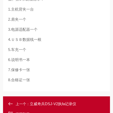
1.主机背夹一台
2.肩夹一个
3.电源适配器一个
4.ＵＳＢ数据线一根
5.车充一个
6.说明书一本
7.保修卡一张
8.合格证一张
立威奇兵DSJ-V2执fa记录仪
上一个：