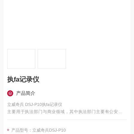
执fa记录仪
产品简介
立威奇兵 DSJ-P10执fa记录仪
主要用于执法部门与商业领域，其中执法部门主要有公安、交
通、消防、城管、药监、海关、铁路、检察院、法院等；商用领
域主要有保险业、服务业、电力业、物流业、林木业、建筑业、
产品型号：立威奇兵DSJ-P10
制造业等。