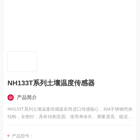
NH133T系列土壤温度传感器
产品简介
NH133T系列土壤温度传感器采用进口传感核心，304不锈钢壳体
结构，全密封；具有结构坚固、使用寿命长、测量度高、稳定性
好、微功耗、传输距离长、抗外界干扰能力强等特点，符合WMO
气象组织规范（CIMO Guide）。可广泛用于气象、环境、农
产品型号：
业、养殖业、温室、实验室等各类需土壤温度测量的场合。