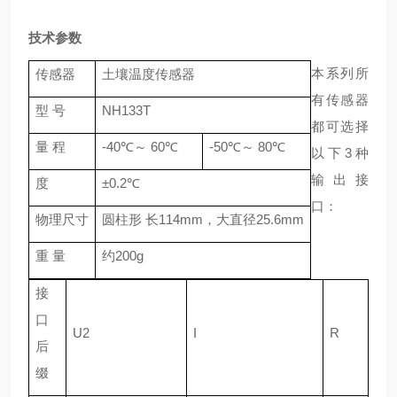
技术参数
本系列所
传感器
土壤温度传感器
有传感器
型
号
NH133T
都可选择
量
程
-40℃～ 60℃
-50℃～ 80℃
以下
3种
输出接
度
±0.2℃
口：
物理尺寸
圆柱形
长114mm，大直径25.6mm
重
量
约
200g
接
口
U2
I
R
后
缀