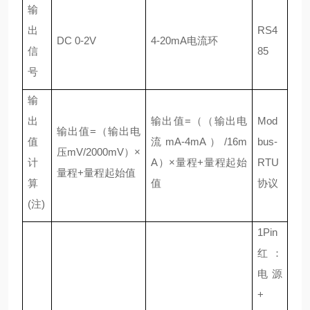
输
出
RS4
DC 0-2V
4-20mA电流环
信
85
号
输
出
输出值
=（（输出电
Mod
输出值
=（输出电
值
流mA-4mA）/16m
bus-
压mV/2000mV）×
计
A）×量程+量程起始
RTU
量程+量程起始值
算
值
协议
(注)
1Pin
红：
电源
+