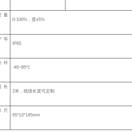
度量
0-100%，度±5%
护等
IP65
行环
-40~85℃
缆长
2米，线缆长度可定制
形尺
65*13*145mm