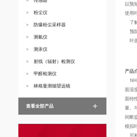
传感器
以预
粉尘仪
使用
了
防爆粉尘采样器
预
测氡仪
叶
测汞仪
射线（辐射）检测仪
产品
甲醛检测仪
N
林格曼测烟望远镜
面湿
面特
查看全部产品
量。
间断
模拟
可