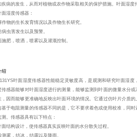
知疾病的发生，从而对植物或农作物采取相关的保护措施。叶面湿度
叶面湿度传感器：
解作物的生长发育情况以及作物生长研究。
防病虫害发生以及预警。
面施肥，喷洒，喷雾以及灌溉控制。
介绍
H131YS叶面湿度传感器性能稳定灵敏度高，是观测和研究叶面湿
度传感器能够对叶面湿度进行的测量，能够监测到叶面的微量水分或
性，因而能够更准确地反映出叶面环境的情况。它通过仿叶片介质的
与基于电阻测量的传感器不同的是，它不要求着色或使用校准，同时
监测。传感器具有以下特点：
叶面结构设计，使传感器真实反映叶面的水分散失过程。
检测雾，结冰，结露以及降雨。