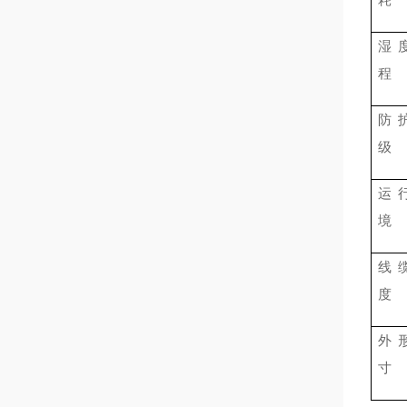
湿
程
防
级
运
境
线
度
外
寸