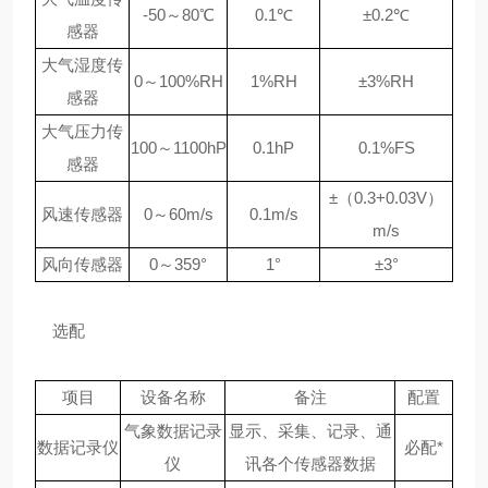
-50～80℃
0.1℃
±0.2℃
感器
大气湿度传
0～100%RH
1%RH
±3%RH
感器
大气压力传
100～1100hP
0.1hP
0.1%FS
感器
±（0.3+0.03V）
风速传感器
0～60m/s
0.1m/s
m/s
风向传感器
0～359°
1°
±3°
选配
项目
设备名称
备注
配置
气象数据记录
显示、采集、记录、通
数据记录仪
必配*
仪
讯各个传感器数据