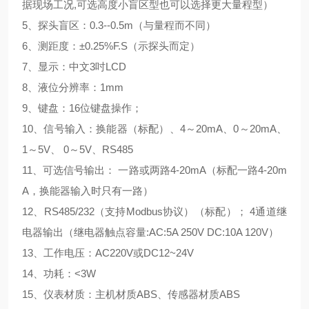
据现场工况,可选高度小盲区型也可以选择更大量程型）
5、探头盲区：0.3--0.5m（与量程而不同）
6、测距度：±0.25%F.S（示探头而定）
7、显示：中文3吋LCD
8、液位分辨率：1mm
9、键盘：16位键盘操作；
10、信号输入：换能器（标配）、4～20mA、0～20mA、
1～5V、 0～5V、RS485
11、可选信号输出： 一路或两路4-20mA（标配一路4-20m
A，换能器输入时只有一路）
12、RS485/232（支持Modbus协议）（标配）； 4通道继
电器输出（继电器触点容量:AC:5A 250V DC:10A 120V）
13、工作电压：AC220V或DC12~24V
14、功耗：<3W
15、仪表材质：主机材质ABS、传感器材质ABS