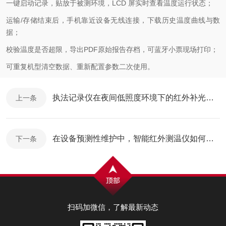
一键启动记录，贴放于被测环境，
LCD
屏实时查看温度运行状态；
运输
/
存储结束后，手机靠近设备无线连接，下载历史温度曲线与数
据；
校验温度是否超限，导出
PDF
原始报告存档，可蓝牙小票现场打印；
可重复机型清空数据、重新配置参数二次使用。
执法记录仪在夜间低照度环境下的红外补光与图像增强技术分析
上一条
在设备预测性维护中，智能红外测温仪如何发现轴承、电机异常升温？
下一条
扫码加微信，了解最新动态