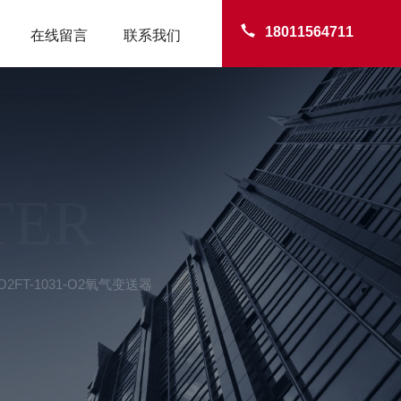
18011564711
在线留言
联系我们
TER
1-O2FT-1031-O2氧气变送器