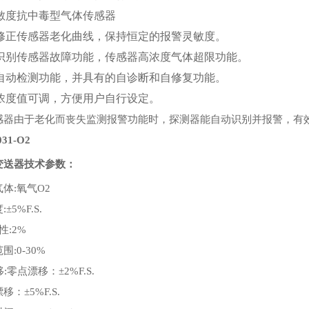
敏度抗中毒型气体传感器
修正传感器老化曲线，保持恒定的报警灵敏度。
识别传感器故障功能，传感器高浓度气体超限功能。
自动检测功能，并具有的自诊断和自修复功能。
浓度值可调，方便用户自行设定。
感器由于老化而丧失监测报警功能时，探测器能自动识别并报警，有
031-O2
变送器技术参数：
气体
氧气
:
O2
度
:±5%F.S.
性
:2%
范围
:0-30%
移
零点漂移：
:
±2%F.S.
漂移：
±5%F.S.