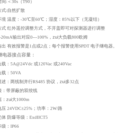
时间
＜
:
30s（T90）
方式
自然扩散
:
环境
温度：
℃
至
℃
；湿度：
以下
无凝结
-30
60
85%
（
）
方式
红外遥控调整方式，不开盖即可对探测器进行调整
输出对应
，zui大负载
欧姆
-20mA
0---100%
800
输出
有效报警是
点或
点；每个报警使用
电子继电器。
1
2
SPDT
继电器接点容量：
负载：
或
或
5A@24Vdc
120Vac
240Vac
负载：
50VA
描述：两线制并行
协议，zui多
点
RS485
32
接：带屏蔽的双绞线
离：zui大
1000m
电压
；功率：
路
24VDC±25%
2W/
壳体
防爆等级：
ExdIICT5
等级：
IP66