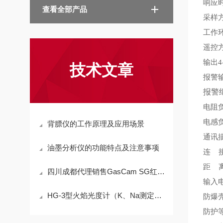
响应
查看全部产品
采样
工作
遥控
输出
4
技术文章
报警
报警
电阻
电感
背膘仪的工作原理及应用场景
通讯
油墨分析仪的功能特点及注意事项
连
距
四川成都代理销售GasCam SG红外甲烷检测仪
输入
HG-3型火焰光度计（K、Na测定仪）方法
防爆
防护