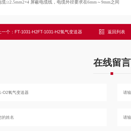
电缆
屏蔽电缆线，电缆外径要求在
～
之间
:≥2.5mm2×4
6mm
9mm
上一个：
FT-1031-H2FT-1031-H2氢气变送器
返回列表
在线留言