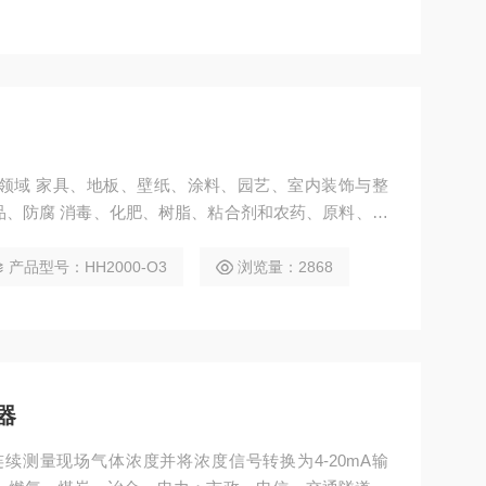
应用领域 家具、地板、壁纸、涂料、园艺、室内装饰与整
品、防腐 消毒、化肥、树脂、粘合剂和农药、原料、样
厂、烫发场所 生产车间中生物制药、家居环保、畜牧养
酵、农业生产
产品型号：HH2000-O3
浏览量：2868
器
可以连续测量现场气体浓度并将浓度信号转换为4-20mA输