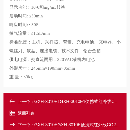
显示功能：
和
转换
10-6
mg/m3
启动时间
: ≤30min
响应时间
: ≤30S
抽气流量：
≤1.5L/min
标准配置：主机、采样器、背带、充电电池、充电器、小
螺丝刀、软盘、连接电缆、技术文件、铝合金箱
供电电源：交直流两用，
或机内电池
220VAC
外形尺寸：
245mm×190mm×85mm
重
量：
≤3kg
GXH-3010E1GXH-3010E1便携式红外线CO2分析仪
上一个：
返回列表
GXH-3010EGXH-3010E便携式红外线CO2分析仪
下一个：