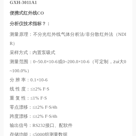
GXH-3011A1
便携式红外线
CO
分析仪技术指标？：
测量原理：不分光红外线气体分析法
非分散红外法
/
（NDI
R）
采样方式：内置泵吸式
测量范围：
或
可定制，zui大
0~50.0×10-6
0~200.0×10-6（
0
~100.0%）
分
辨
率：
0.1×10-6
线
性
度：
≤±2% F·S
重
复
性：
≤1% F·S
零点漂移：
≤±2% F·S/4h
跨度漂移：
≤±2% F·S/4h
输出信号：
接口、配软件
RS232
存储功能：
组测量数据
≤5000