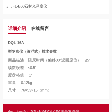
JFL-B60石材光泽度仪
详细介绍
在线留言
DQL-16A
型罗盘仪
（
液浮式
）
技术参数
商品描述：阻尼时间
（
偏移
90°
返回原位
）
：
≤5′
读数误差：
≤0.5°
度盘格值：
1°
重量：
0.12kg
尺寸：
76×53×15（mm）
DQL-10ADQL-10A测高罗盘仪
上一个：