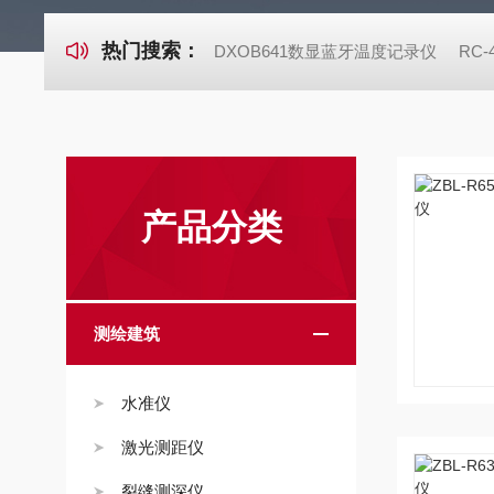
热门搜索：
DXOB641数显蓝牙温度记录仪
RC
产品分类
测绘建筑
水准仪
激光测距仪
裂缝测深仪