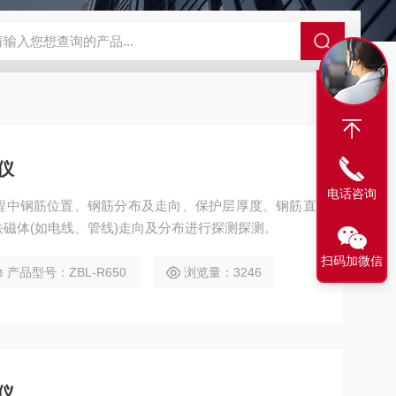
SBD-100B SBD-100D成都漏氯报警仪 漏氯报警器 漏氯检测仪
仪
电话咨询
程中钢筋位置、钢筋分布及走向、保护层厚度、钢筋直
磁体(如电线、管线)走向及分布进行探测探测。
扫码加微信
产品型号：ZBL-R650
浏览量：3246
仪