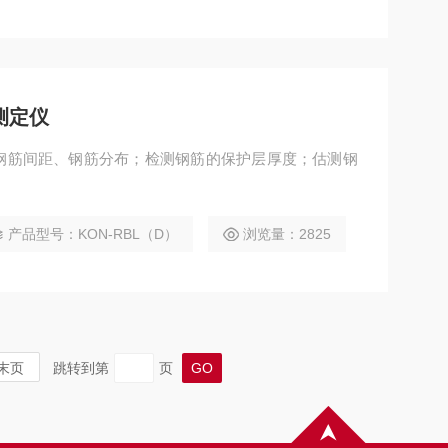
测定仪
钢筋间距、钢筋分布；检测钢筋的保护层厚度；估测钢
。
产品型号：KON-RBL（D）
浏览量：2825
末页
跳转到第
页