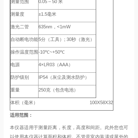
测量范围
0.05 – 50
米
测量度
±1.5
毫米
激光二管
635nm
，<1mW
自动断电功能
5
分（工具）; 30秒（激光）
操作温度范围
-10
℃~+50℃
电源
4×LR03（AAA）
防护级别
IP54（
灰尘及测水防护）
重量
250
克（包含电池）
体积（毫米） 100X58X32
适用范围：
本仪器适用于测量距离，长度，高度和间距。此外您也可
以使用本仪器计算面积和体积。不管是室内装潢或屋外的