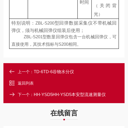
时间
（
关闭背
光
）
特别说明：
ZBL-S200
型回弹数据采集仪不带机械回
弹仪，须与机械回弹仪组装后使用；
ZBL-S201
型数显回弹仪包含一台机械回弹仪，可
直接使用，其技术指标与
S200
相同。
TD-6TD-6谷物水分仪
上一个：
返回列表
HH-YSD5HH-YSD5本安型流速测量仪
下一个：
在线留言