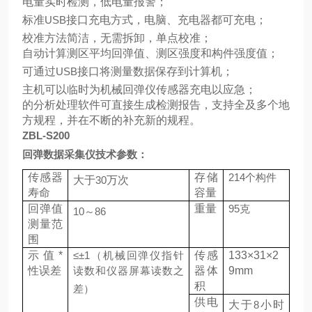
电量实时检测，低电量报警；
标准
USB
接口充电方式，电脑、充电器都可充电；
校准方法简洁，无需拆卸，单点校准；
自动计算测区平均回弹值、测区强度和构件强度值；
可通过
USB
接口将测量数据保存到计算机；
主机可以临时为机械回弹仪传感器充电以应急；
的分析处理软件可直接生成检测报告，支持全及多个地
方规程，并在不断的补充新的规程。
ZBL-S200
回弹数据采集仪技术参数：
传感器
存储
214
个构件
大于
30
万次
寿命
容量
回弹值
重量
95
克
10
～
86
测量范
围
示值*
≤±1（
机械回弹仪指针
传感
133×31×2
性误差
读数和仪器屏幕读数之
器体
9mm
积
差
）
供电
大于
8
小时