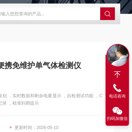
SBD-100B SBD-100D成都漏氯报警仪 漏氯报警器 漏氯检测仪
Clip+便携免维护单气体检测仪
级别 ，实时数据和剩余电量显示 ，自检测试功能 ，C
电话咨询
件记录 ，校准到期提示
扫码加微信
更新时间：2026-05-10