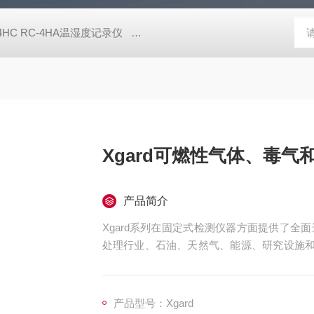
-4HC RC-4HA温湿度记录仪
多样品平行蒸发仪多样品平行蒸发仪
Xgard可燃性气体、毒气
产品简介
Xgard系列在固定式检测仪器方面提供了
处理行业、石油、天然气、能源、研究设施和
高铝合金、不锈钢和工业塑料三种外壳。
产品型号：Xgard