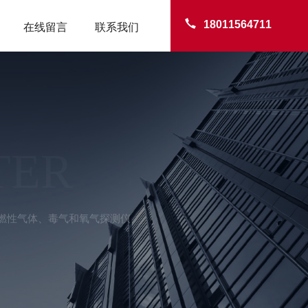
18011564711
在线留言
联系我们
TER
rd可燃性气体、毒气和氧气探测仪