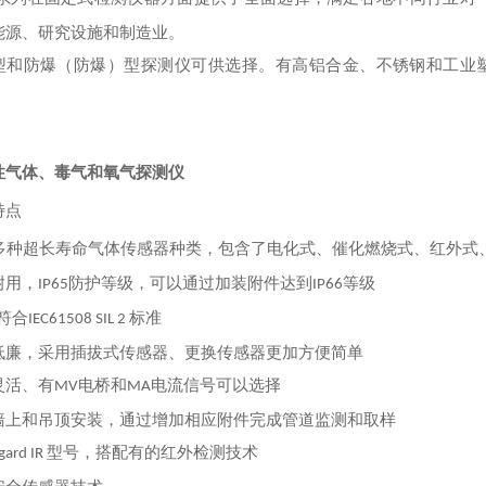
能源、研究设施和制造业。
型和防爆（防爆）型探测仪可供选择。有高铝合金、不锈钢和工业
性气体、毒气和氧气探测仪
特点
多种超长寿命气体传感器种类，包含了电化式、催化燃烧式、红外式
耐用，
防护等级，可以通过加装附件达到
等级
IP65
IP66
符合
标准
IEC61508 SIL 2
低廉，采用插拔式传感器、更换传感器更加方便简单
灵活、有
电桥和
电流信号可以选择
MV
MA
墙上和吊顶安装，通过增加相应附件完成管道监测和取样
型号，搭配有的红外检测技术
gard IR