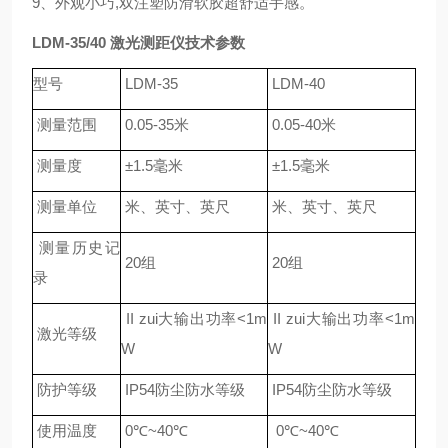
9、外观小巧,双注塑防滑软胶超舒适手感。
LDM-35/40
激光测距仪技术参数
型号
LDM-35
LDM-40
测量范围
0.05-35
米
0.05-40
米
测量度
±1.5
毫米
±1.5
毫米
测量单位
米、英寸、英尺
米、英寸、英尺
测量历史记
20
组
20
组
录
II
zui大输出功率<1m
II
zui大输出功率<1m
激光等级
W
W
防护等级
IP54
防尘防水等级
IP54
防尘防水等级
使用温度
0
℃
~40
℃
0
℃
~40
℃