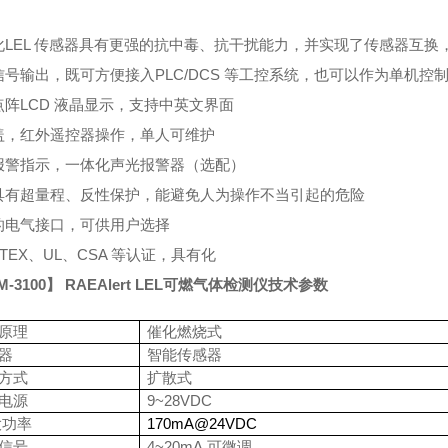
化
LEL
传感器具有更强的抗中毒、抗干扰能力，并实现了传感器互换
信号输出，既可方便接入
PLC/DCS
等工控系统，也可以作为单机控
点阵
LCD
液晶显示，支持中英文界面
盖，红外遥控器操作，单人可维护
报警指示，一体化声光报警器（选配）
具有超量程、反性保护，能避免人为操作不当引起的危险
的电气接口，可供用户选择
TEX
、
UL
、
CSA
等认证，具有化
M-3100
】
RAEAlert LEL
可燃气体检测仪技术参数
原理
催化燃烧式
器
智能传感器
方式
扩散式
电源
9~28VDC
大功率
170mA@24VDC
信号
4~20mA,
可微调