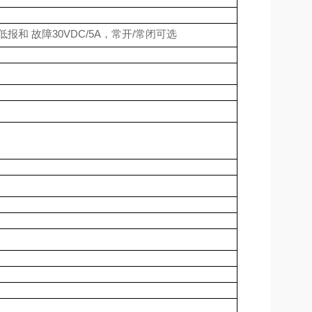
低报和 故障
30VDC/5A
，常开
/
常闭可选