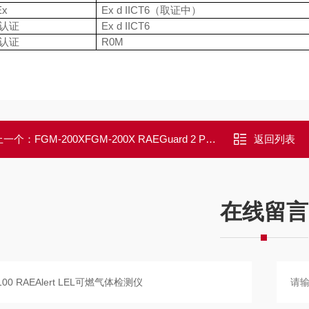
Ex
Ex d IICT6
（取证中）
认证
Ex d IICT6
认证
R0M
上一个：
FGM-200XFGM-200X RAEGuard 2 PID 有机气体检测仪
返回列表
在线留言