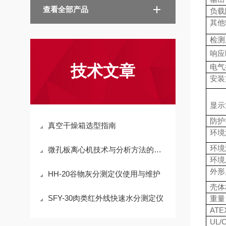
查看全部产品
负载
其他
检测
响应
技术文章
电气
安装
显示
防护
真空干燥箱选型指南
环境
环境
微孔板离心机技术与分析方法的优化
环境
外形
HH-20谷物灰分测定仪使用与维护
壳体
SFY-30肉类红外线快速水分测定仪
重量
ATE
UL/