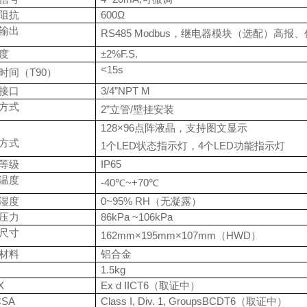
阻抗
600Ω
输出
RS485 Modbus
，继电器模块（选配）高报、
度
±2%F.S.
<15s
时间（
T90
）
接口
3/4”NPT M
方式
2”
立管
/
壁挂安装
128×96
点阵液晶，支持图文显示
方式
1
个
LED
状态指示灯，
4
个
LED
功能指示灯
等级
IP65
温度
-40
℃
~+70
℃
湿度
0~95% RH
（无凝露）
压力
86kPa ~106kPa
尺寸
162mm×195mm×107mm
（
HWD
）
材料
铝合金
1.5kg
X
Ex d IICT6
（取证中）
CSA
Class I, Div. 1, GroupsBCDT6
（取证中）