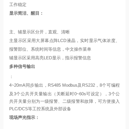
工作稳定
显示简洁、醒目：
主、辅显示区分开，直观、清晰
主显示区采用大屏幕点阵
LCD
液晶，实时显示气体浓度、
报警部位、系统时间等信息，中文操作菜单
辅显示区采用高亮
LED
显示，指示报警信息
多种信号输出
：
4~20mA
同步输出，
RS485 Modbus
及
RS232
，
8
个可编程
及
3
个公共开关量输出（关断延时
0~60s
可设定），
3
个公
共开关量分别为一级报警、二级报警和故障，可方便接入
PLC/DCS
等工控系统及外部设备
现场声光指示：