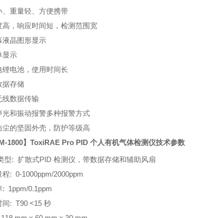
小、重量轻、方便携带
度高，响应时间短，检测范围宽
幕液晶图形显示
单显示
电锂电池，使用时间长
数据存储
无线数据传输
声光和振动报警多种报警方式
防尘的坚固外壳，防护等级高
M-1800
】
ToxiRAE Pro PID
个人有机气体检测仪技术参数
类型
:
扩散式
PID
检测仪，带数据存储和辅助风扇
量程
: 0-1000ppm/2000ppm
率
: 1ppm/0.1ppm
时间
: T90 <15
秒
 118 mm x 60 mm x 30 mm