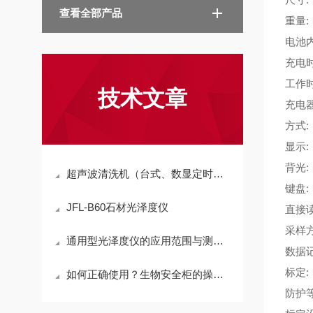
查看全部产品
重量
:
电池
充电
工作
技术文章
充电
方式
显示
背光
超声波清洗机（台式、数显定时、加热、功率可调型系列）
键盘
:
JFL-B60石材光泽度仪
直接
采样
通用型光泽度仪的应用范围与测量技巧介绍
数据
标定
如何正确使用？生物安全柜的操作规范与注意事项
防护