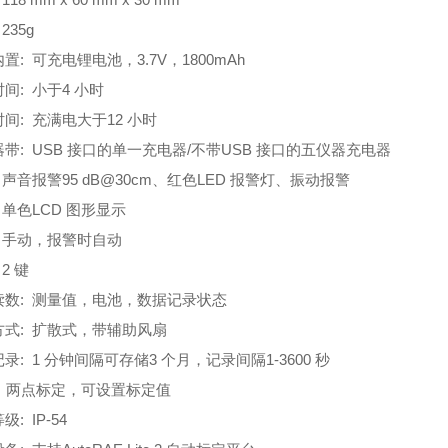
 235g
内置
:
可充电锂电池，
3.7V
，
1800mAh
时间
:
小于
4
小时
时间
:
充满电大于
12
小时
器带
: USB
接口的单一充电器
/
不带
USB
接口的五仪器充电器
:
声音报警
95 dB@30cm
、红色
LED
报警灯、振动报警
:
单色
LCD
图形显示
:
手动，报警时自动
 2
键
读数
:
测量值，电池，数据记录状态
方式
:
扩散式，带辅助风扇
记录
: 1
分钟间隔可存储
3
个月，记录间隔
1-3600
秒
:
两点标定，可设置标定值
等级
: IP-54