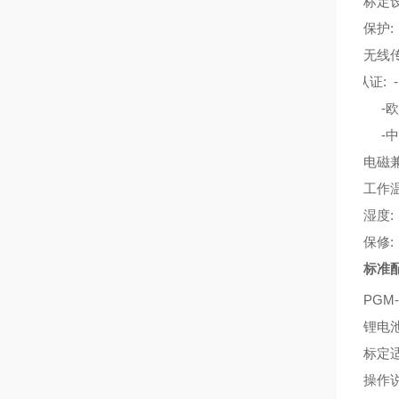
标定
保护
无线
认证
: -
-
欧
-
中
电磁
工作
湿度
:
保修
标准
PGM-
锂电
标定
操作