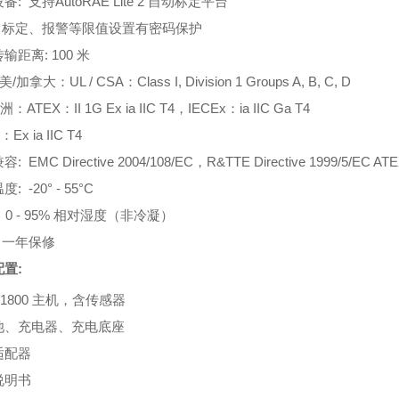
设备
:
支持
AutoRAE Lite 2
自动标定平台
:
标定、报警等限值设置有密码保护
传输距离
: 100
米
美
/
加拿大：
UL / CSA
：
Class I, Division 1 Groups A, B, C, D
洲：
ATEX
：
II 1G Ex ia IIC T4
，
IECEx
：
ia IIC Ga T4
：
Ex ia IIC T4
兼容
: EMC Directive 2004/108/EC
，
R&TTE Directive 1999/5/EC ATE
温度
: -20° - 55°C
 0 - 95%
相对湿度（非冷凝）
:
一年保修
配置
:
1800
主机，含传感器
池、充电器、充电底座
适配器
说明书