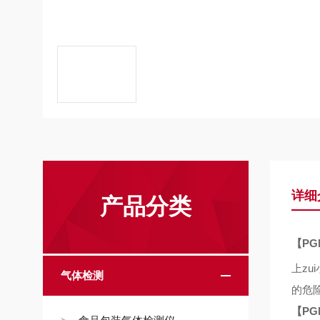
详细
产品分类
【
PG
上zu
气体检测
的危
【
PG