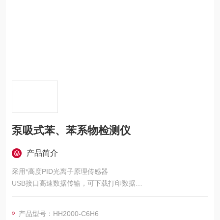
泵吸式苯、苯系物检测仪
产品简介
采用*高度PID光离子原理传感器
USB接口高速数据传输，可下载打印数据
液晶点阵显示技术，可显示气体种类，气体单位，气体浓度值，
测量Z大值，当地时间，环境温度等
产品型号：HH2000-C6H6