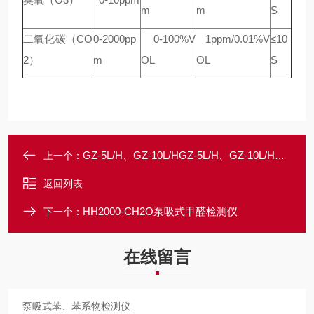
m
m
S
二氧化碳（CO
0-2000pp
0-100%V
1ppm/0.01%V
≤10
2）
m
OL
OL
S
GZ-5L/H、GZ-10L/HGZ-5L/H、GZ-10L/H、GZ-20L/H座挂两用电热蒸馏水器
上一个：
返回列表
HH2000-CH2O泵吸式甲醛检测仪
下一个：
在线留言