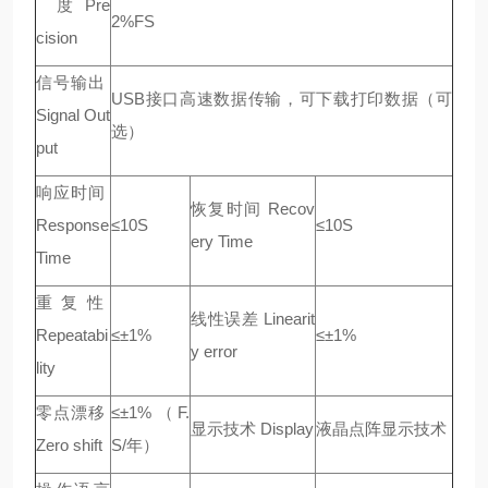
度 Pre
2%FS
cision
信号输出
USB接口高速数据传输，可下载打印数据（可
Signal Out
选）
put
响应时间
恢复时间 Recov
Response
≤10S
≤10S
ery Time
Time
重 复 性
线性误差 Linearit
Repeatabi
≤±1%
≤±1%
y error
lity
零点漂移
≤±1%（F.
显示技术 Display
液晶点阵显示技术
Zero shift
S/年）