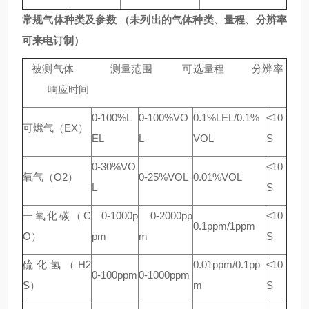
常规气体种类及参数 （未列出的气体种类、量程、分辨率
可来电订制）
被测气体 测量范围 可选量程 分辨率
响应时间
0-100%L
0-100%VO
0.1%LEL/0.1%
≤10
可燃气（EX）
EL
L
VOL
S
0-30%VO
≤10
氧气（O2）
0-25%VOL
0.01%VOL
L
S
一氧化碳（C
0-1000p
0-2000pp
≤10
0.1ppm/1ppm
O）
pm
m
S
硫化氢（H2
0.01ppm/0.1pp
≤10
0-100ppm
0-1000ppm
S）
m
S