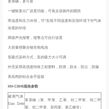
更准确，更可靠
一键恢复出厂设置功能，可免去误操作的困扰
带温度和压力补偿，可*实现不同温度和压强环境下对气体
浓度的补偿
两级声光报警，报警点可自行设置
大容量锂聚合物充电电池
泵吸式采样方式，泵的吸力大小可调
外壳采用高强度特殊工程塑料，防滑，防水，防尘，防爆
美高档的铝合金手提箱
HH-C6H6规格参数
被测气体
苯系物（苯、甲苯、乙苯、对二甲苯、间二甲
Gas Dete
苯、邻二甲苯、异丙苯、苯乙烯等）