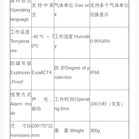
操作语言
支持中英
气体单位 Gas un
支持多个气体单位
Operating
文
it
切换显示
language
工作温度
-40℃～7
工作湿度 Humidit
Temperat
0-95%RH
0℃
y
ure
防爆等级
防 护Degree of p
Explosion
ExiaⅡCT4
IP66
rotection
-Proof
报警方式
声、光、
工作时间Operati
Alarm mo
100小时（关泵）
振动
ng time
de
尺 寸Di
205*75*32
重 量 Weight
300g
mensions
mm