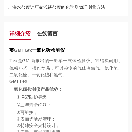
海水盐度计厂家浅谈盐度的化学及物理测量方法
详细介绍
在线留言
英
GMI T.ex
一氧化碳检测仪
T.ex
是
GMI
新推出的一款单一气体检测仪。它结实耐用、
体积小巧、操作简易，可以检测的气体有氧气、氯化氢、
二氧化硫、一氧化碳和氯气。
GMI T.ex
一氧化碳检测仪产品优势：
①IP67
防护等级；
②
三年寿命
(CO)
；
③
可维护；
④
表面光洁易清理；
⑤
特殊安全夹持设计；
⑥
震动、声光同时报警