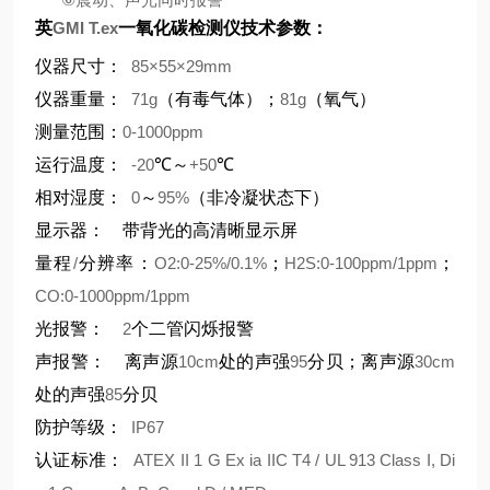
英
GMI T.ex
一氧化碳检测仪技术参数：
仪器尺寸：
85×55×29mm
仪器重量：
71g
（有毒气体）；
81g
（氧气）
测量范围：
0-1000ppm
运行温度：
-20
℃～
+50
℃
相对湿度：
0
～
95%
（非冷凝状态下）
显示器：
带背光的高清晰显示屏
量程
/
分辨率：
O2:0-25%/0.1%
；
H2S:0-100ppm/1ppm
；
CO:0-1000ppm/1ppm
光报警：
2
个二管闪烁报警
声报警：
离声源
10cm
处的声强
95
分贝；离声源
30cm
处的声强
85
分贝
防护等级：
IP67
认证标准：
ATEX II 1 G Ex ia IIC T4 / UL 913 Class I, Di