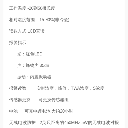
工作温度
-20到50摄氏度
相对湿度范围
15-90%(
非冷凝
)
读数方式
LCD
直读
报警指示
光：红色
LED
声：蜂鸣声
95dB
振动：内置振动器
报警读数
实时浓度，峰值，
TWA
浓度，
S
浓度
传感器更换
可更换传感器组
电池
可充电锂电池
,
大约
20
小时
无线电波防护
2
英尺距离的
450MHz 5W
的无线电波对报