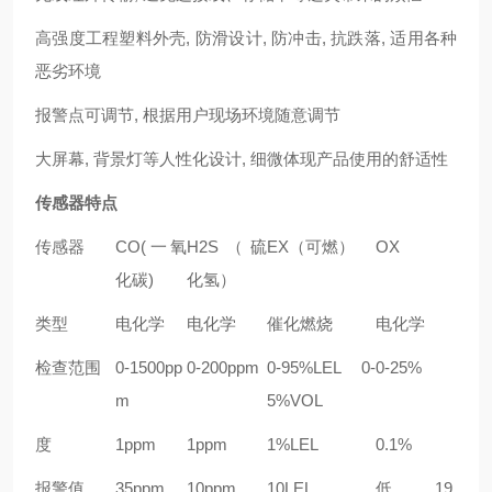
高强度工程塑料外壳
,
防滑设计
,
防冲击
,
抗跌落
,
适用各种
恶劣环境
报警点可调节
,
根据用户现场环境随意调节
大屏幕
,
背景灯等人性化设计
,
细微体现产品使用的舒适性
传感器特点
传感器
CO(一氧
H2S（硫
EX（可燃）
OX
化碳)
化氢）
类型
电化学
电化学
催化燃烧
电化学
检查范围
0-1500pp
0-200ppm
0-95%LEL 0-
0-25%
m
5%VOL
度
1ppm
1ppm
1%LEL
0.1%
报警值
35ppm
10ppm
10LEL
低19.