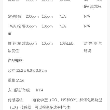
5% 高23%
S报警值
200ppm
15ppm
N/A
N/A
TWA报警
35ppm
10ppm
N/A
N/A
值
推荐校准
35ppm
10ppm
10%LEL
洁净空气
浓度值
环境
产品规格
尺寸
12.2 x 6.9 x 3.6 cm
重量
292g
入口防护等级
IP64
传感器组
电化学型（
CO
、
HS
和
OX
）和催化燃烧型
（
EX
）传感器，可以检测多达
4
种气体