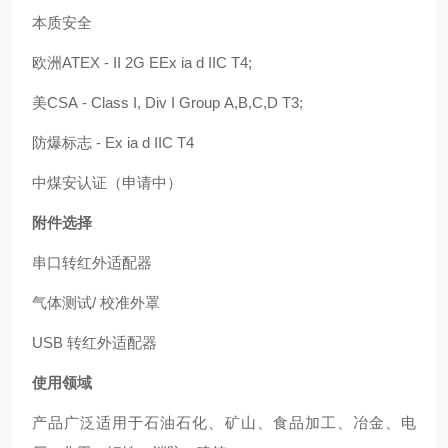
本质安全
欧洲
ATEX - II 2G EEx ia d IIC T4;
美
CSA - Class I, Div I Group A,B,C,D T3;
防爆标志
- Ex ia d IIC T4
中煤安认证（申请中）
附件选择
串口转红外适配器
气体测试
/
校准外罩
USB
转红外适配器
使用领域
产品广泛适用于石油石化、矿山、食品加工、冶金、电