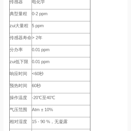
传感器
电化学
典型量程
0-2 ppm
zui大量程
5 ppm
传感器寿命
> 2
年
分办率
0.01 ppm
zui低下限
0.01 ppm
响应时间
<60
秒
预热时间
60
秒
操作温度
-20
℃至40℃
气压范围
Atm
± 10%
相对湿度
15 - 90 %
，无凝露