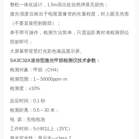
整机一体化设计，1.5m高出处自然摔落无损伤；
激光强度仅相当于电视显像管的光量程度，对人眼无伤害
（不要直接照射眼部）；
单手即可操作，检测方法简单，只需远距离对准检测部位
照射即可；
大屏幕带背景灯光彩色液晶显示屏。
SA3C32A
迷你型激光甲烷检测仪
技术参数：
检测对象：甲烷（CH4）
检测范围：1～50000ppm·m
检测度：±10%
反应时间：0.1 秒
检测距离：0.5～30 米；
电 源：充电电池
工作时间：5小时以上（25℃）
激光安全性：显示光—class 2