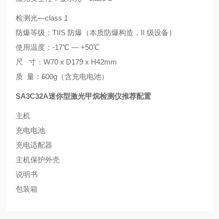
检测光—class 1
防爆等级：TIIS 防爆（本质防爆构造，II 级设备）
使用温度：-17℃ — +50℃
尺 寸：W70 x D179 x H42mm
质 量：600g（含充电电池）
SA3C32A
迷你型激光甲烷检测仪推荐配置
主机
充电电池
充电适配器
主机保护外壳
说明书
包装箱