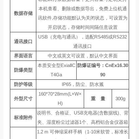
本机查看、删除或数据导出，免费上位机通
数据存储
讯软件
,存储功能默认为关闭状态，可设置为
开启状态，存储时间间隔任意设置
USB
（充电与通讯），选配
RS485
或
RS232
通讯接口
通讯接口
界面语言
中文或英文可设置，默认中文界面
本质安全型ExiaⅡC
防爆证编号：CnEx16.30
防爆类型
T4Ga
90
防护等级
IP65
，防尘、防水溅
160*70*28mm(L
×
W
×
外型尺寸
重 量
300g
H)
说明书、合格证、
USB
充电器
(
含数据线
)
、背
标准附件
夹、湿度粉尘过滤器
1个、高档铝合金仪器箱
1.2 m
可伸缩采样手柄（
1-10
米软管，标准长