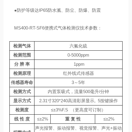
●防护等级达IP65防水溅、防尘、防爆、防震
MS400-RT-SF6便携式气体检测仪技术参数：
检测气体
六氟化硫
检测范围
0-5000ppm
分 辨 率
1ppm
检测原理
红外线式传感器
传感器寿命
3～5年
检测方式
内置泵吸式，流量
500
毫升
/分钟
显示方式
2.31
寸
320*240
高清彩屏显示
, 5按键操作
检测度
≤±3%F.S （更高度可订制）
线 性 度
≤±2%
重 复 性
≤±2%
声光报警、振动报警、视觉报警、声光
+
振动