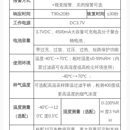
报警方式
+视觉报警、关闭报警可选
响应时间
T90≤20秒
恢复时间
≤
30秒
工作电源
DC3.7V
3.7VDC
，
4500mA
大容量可充电高分子聚合
电池容量
物电池 ,
带过充、过放、过压、过热、短路保护功能
温度
-40
℃
~+70
℃；相对湿度≤
0-99%RH（内
使用环境
置过滤器可在高湿度或高粉尘环境使用）
-40
℃
~+70
℃
；
样气温度
可选配高温采样降温过滤手柄，检测
400度或
更高温度的烟气浓度
0-100%R
温度测量
-40℃~+12
湿度测量（选配）
H 度3 %R
（选配）
0℃ 度0.5℃
H
标配
10
万条数据容量，更大容量可定制支持