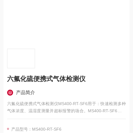
六氟化硫便携式气体检测仪
产品简介
六氟化硫便携式气体检测仪MS400-RT-SF6用于：快速检测多种
气体浓度、温湿度测量并超标报警的场合。MS400-RT-SF6采用
2.31寸高清彩屏实时显示，选用进口品牌的气体传感器，主要检
测原理有：电化学、红外、催化燃烧、热导、PID光离子等。成
产品型号：MS400-RT-SF6
熟的内核算法处理。 MS400-RT-SF6可以检测管道中或受限空