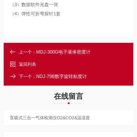
（
3
）数据软件光盘一张
（
4
）弹性可折弯探针
1
套
MDJ-300G电子液体密度计
上一个：
返回列表
NDJ-79B数字旋转粘度计
下一个：
在线留言