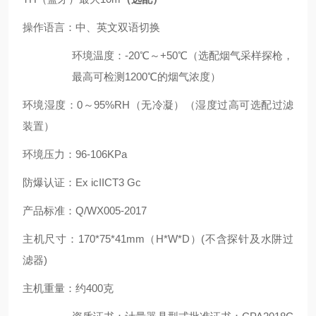
操作语言：
中、英文双语切换
环境温度：
-20
℃～
+50
℃（选配烟气采样探枪，
最高可检测
1200
℃的烟气浓度
）
环境湿度：
0
～
95%RH
（无冷凝）（湿度过高可选配过滤
装置）
环境压力：
96-106KPa
防爆认证：
Ex icIICT3 Gc
产品标准：
Q/WX005-2017
主机尺寸：
170*75*41mm
（
H*W*D
）
(
不含探针及水阱过
滤器
)
主机重量：约
400
克