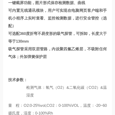
一键截屏功能，图片形式保存检测数据、曲线
可内置无线通讯模块，用户可实现在电脑网页客户端和手
机小程序上实时查看、监控检测数据，进行安全管控（选
配）
可选配
360
度折弯不易变形的吸气探管，可拆卸，长度大于
等于
130mm
吸气探管采用双层管路，内设聚四氟乙烯层，不吸附任何
气体；外加弹簧保护层
技术参数：
检测气体：氧气（
O2
）
&
二氧化碳（
CO2
）
&
温
湿度
量
程：
O2:0-25%vol,CO2
：
0-100%VOL
，温度：
-20~60
摄氏度，湿度：
0-100%Rh