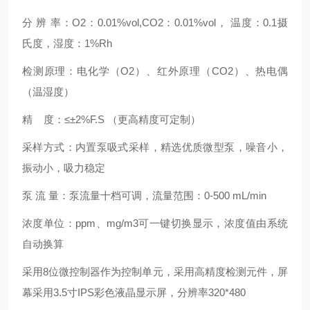
分
辨
率：
O2
：
0.01%vol,CO2
：
0.01%vol
， 温度：
0.1
摄
氏度，湿度：
1%Rh
检测原理：
电化学（
O2
）、红外原理（
CO2
）、热电偶
（温湿度）
精
度：
≤±
2%F.S
（更高精度可定制）
采样方式：内置泵吸式采样，精选优质微型泵，噪音小，
振动小，吸力稳定
泵
流
量：
泵流量十档可调，流量范围：
0-500 mL/min
浓度单位：
ppm
、
mg/m3
可一键切换显示，浓度值由系统
自动换算
采用
8
位微控制器作为控制单元，采用高精度检测元件，屏
幕采用
3.5
寸
IPS
彩色液晶显示屏，分辨率
320*480