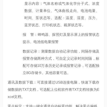
显示内容：气体名称或气体化学分子式、浓度
数据、计量单位、气体曲线走向、电池电量、
时间、泵状态等。选配：温度、湿度、压力、
蓝牙状态、打印机状态、截屏状态等。
报
警：蜂鸣器、探照灯及显示屏上的报警状态
提示、电池低电量报警
数据记录：测量数据自动记录功能，间隔存储及
报警存储两种方式，可自定义记录时间间隔，标
配可存储
10
万条历史记录或报警记录，可选配独
立
8G
存储卡。其他容量可选。
通讯及数据下载：可直接通过
USB
连接电脑，快速下载存
储数据的
TXT
文档，可选配上位机软件将
TXT
文档转换为
E
xcel
文档。
零点标定：支持一键全通道自动标零功能，解决零点偏移