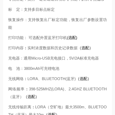
标
定：支持多目标点标定
恢复操作：支持恢复出厂标定功能，恢复出厂参数设置功
能
打印功能：
可选配外置蓝牙打印机
(
选配
)
打印内容
：
实时浓度数据和历史记录数据
（选配）
充电器：通用
Micro-USB
充电接口，
5V/2A
标准充电器
电
池：
3800mAh
可充锂电池
无线网络
：
LORA
、
BLUETOOTH(
蓝牙
)
（选配）
网络频率
：
398-525MHZ(LORA)
、
2.4GHZ
BLUETOOTH
（蓝牙）
（选配）
无线传输距离
：
LORA
（空旷地）最大
3500m
、
BLUETOO
TH
（蓝牙）
最大
10m
（选配）