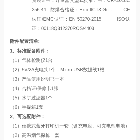
资质证书：计量器具型式批准证书：
CPA2018C
256-44
防爆合格证：
Ex icIICT3 Gc
，
CE
认证
/EMC
认证：
EN 50270-2015
ISO
认
证：
00118Q312370ROS/4403
附件配置清单
:
1
、标准配备附件：
（
1
）气体检测仪
1
台
（
2
）
5V/2A
充电头
1
个，
Micro-USB
数据线
1
根
（
3
）产品使用说明书一本
（
4
）合格证
/
保修卡
1
张
（
5
）水阱过滤器
1
个
（
6
）手提箱
1
套
2
、可选配附件：
（
1
）便携式蓝牙打印机一套（含充电座、可充电锂电池）
（
2
）高温烟气探枪一套