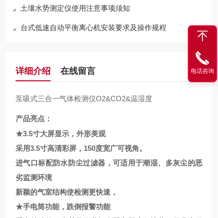
土壤水势测定仪使用注意事项须知
台式低速自动平衡离心机安装要求及操作规程
详细介绍
在线留言
电话咨询
泵吸式三合一气体检测仪O2&CO2&温湿度
产品亮点：
★
3.5
寸大屏显示，外形美观
采用
3.5
寸高清彩屏，
150
度宽广可视角。
进气口标配防水防尘过滤器，可适用于潮湿、多灰尘的恶
劣监测环境
新颖的气室结构使检测更快速，
★手电筒功能，跌倒报警功能