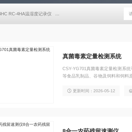
-4HC RC-4HA温湿度记录仪
多样品平行蒸发仪多样品平行蒸发仪
真菌毒素定量检测系统
CSY-YG701真菌毒素定量检测
等食品乳制品、谷物及饲料和饲料
霉烯酮等)，广泛应用于粮油监测
局、畜禽养殖户自查、工商质监部
更新时间：2026-05-12
8合一农药残留速测仪