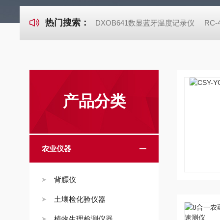
热门搜索：
DXOB641数显蓝牙温度记录仪
RC
产品分类
农业仪器
背膘仪
土壤检化验仪器
植物生理检测仪器