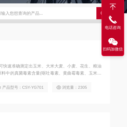
SBD-100B SBD-100D成都漏氯报警仪 漏氯报警器 漏氯检测仪
电话咨询
扫码加微信
系统可快速准确测定出玉米、大米大麦、小麦、花生、粮油
原料中的真菌毒素含量(呕吐毒素、黄曲霉毒素、玉米赤
中心、粮油饲料生产加工、食品加工贸易、面粉厂、粮食
门用于市场快速筛查等
产品型号：CSY-YG701
浏览量：2305