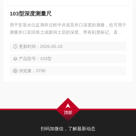
103型深度测量尺
用于安装水位监测井过程中井底至井口深度的测量，也可用于
测量井口至回填土或膨润土层的深度。带有刻度标记、直径为
1.6 mm的不锈钢绳；标尺带末端连接一个重锤，方便标尺带的
更新时间：2026-05-10
下落。
产品型号：103型
浏览量：3790
扫码加微信，了解最新动态