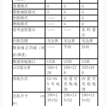
普通模式
ü
ü
ü
密集钢筋模式
ü
ü
ü
剖面模式
——
ü
ü
网格模式
——
ü
ü
信号波形显示
——
——
实时显
示
扫面范围
无边界
无边界
无边界
——
手动
自动
数据修正功能
（
间
距
/
厚度
）
数据传输接口
USB
USB
USB
LCD
显示屏
160×1
160×12
320×24
28
8
0
供电方式
DC:9V
内置可
内置可
5
号电
充电电
充电电
池
池
池
190×1
190×13
190×13
主机尺寸
（m
35×52
5×52
5×52
m）