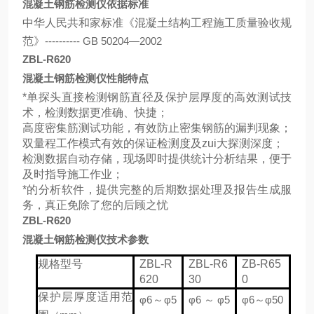
混凝土钢筋检测仪依据标准
中华人民共和家标准《混凝土结构工程施工质量验收规
范》
---------- GB 50204—2002
ZBL-R620
混凝土钢筋检测仪性能特点
*单探头直接检测钢筋直径及保护层厚度的高效测试技
术，检测数据更准确、快捷；
高度密集筋测试功能，有效防止密集钢筋的漏判现象；
双量程工作模式有效的保证检测度及zui大探测深度；
检测数据自动存储，现场即时提供统计分析结果，便于
及时指导施工作业；
*的分析软件，提供完整的后期数据处理及报告生成服
务，真正免除了您的后顾之忧
ZBL-R620
混凝土钢筋检测仪技术参数
规格型号
ZBL-R
ZBL-R6
ZB-R65
620
30
0
保护层厚度适用范
φ6
～
φ5
φ6
～
φ5
φ6
～
φ50