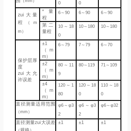
围
（mm）
0
0
*量
6
～
90
6
～
90
6
～
90
zui大量
程
程
（m
第二
10
～
18
10
～
180
10
～
180
m）
量程
0
±1
6
～
79
7
～
79
6
～
70
（m
m）
保护层厚
±2
80
～
11
80
～
119
71
～
109
度
（m
zui大允
9
m）
许误差
±4
120
～
1
120
～
18
110
～
18
（m
80
0
0
m）
直径测量适用范围
φ6
～
φ3
φ6
～
φ3
φ6
～
φ32
（mm）
2
2
直径测量zui大误差
±1
±1
±1
（
规格
）