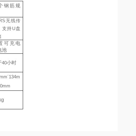
个钢筋规
RS
无线传
、支持
U
盘
储
置可充电
电池
于
40
小时
2mm
´
134m
50mm
kg