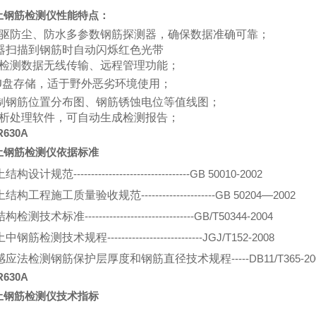
土钢筋检测仪性能特点：
四驱防尘、防水多参数钢筋探测器，确保数据准确可靠；
器扫描到钢筋时自动闪烁红色光带
场检测数据无线传输、远程管理功能；
U
盘存储，适于野外恶劣环境使用；
制钢筋位置分布图、钢筋锈蚀电位等值线图；
分析处理软件，可自动生成检测报告；
R630A
土钢筋检测仪依据标准
土结构设计规范
---------------------------------GB 50010-2002
土结构工程施工质量验收规范
---------------------GB 50204
—
2002
结构检测技术标准
-------------------------------GB/T50344-2004
土中钢筋检测技术规程
---------------------------JGJ/T152-2008
感应法检测钢筋保护层厚度和钢筋直径技术规程
-----DB11/T365-2
R630A
土钢筋检测仪技术指标