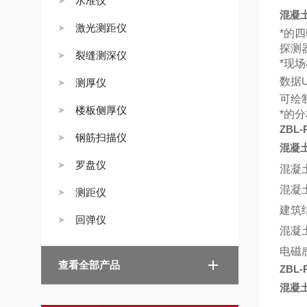
水准仪
混凝
激光测距仪
*的
探测
裂缝测深仪
*现
数据
测厚仪
可绘
楼板侧厚仪
*的
ZBL-
钢筋扫描仪
混凝
罗盘仪
混凝
混凝
测距仪
建筑
回弹仪
混凝
电磁
查看全部产品
ZBL-
混凝