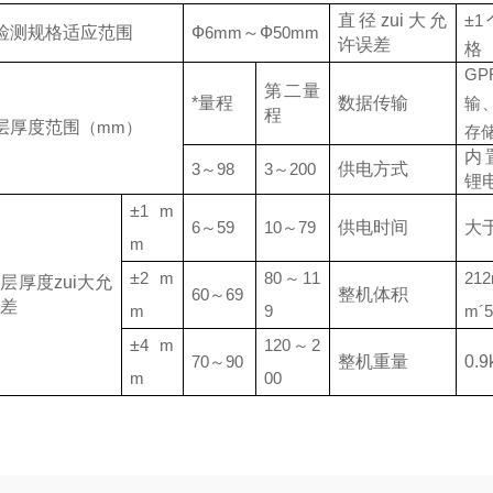
直径zui大允
±
1
检测规格适应范围
Ф
6mm
～Ф
50mm
许误差
格
GP
第二量
*量程
数据传输
输
程
层厚度范围
（mm）
存
内
3
～
98
3
～
200
供电方式
锂
±
1 m
6
～
59
10
～
79
供电时间
大
m
±
2 m
80
～
11
21
层厚度zui大允
60
～
69
整机体积
差
m
9
m
´
±
4 m
120
～
2
70
～
90
整机重量
0.9
m
00