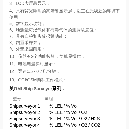
3
、
LCD
大屏幕显示；
4
、具有背光照明的高清晰显示屏，适宜在光线差的环境下
使用；
5
、数字显示功能；
6
、地测量可燃气体和有毒气体的泄漏浓度值；
7
、具有自检和失效报警功能；
8
、内置采样泵；
9
、外壳坚固耐用；
10
、仪器有
2
个功能按钮，简单易操作；
11
、电池电量实时显示；
12
、泵速
0.5 - 0.7
升
/
分钟；
13
、
CGI/CSM
两种工作模式；
英
GMI Ship Surveyor
系列：
型号
量程
Shipsurveyor 1 % LEL / % Vol
Shipsurveyor 2 % LEL / % Vol / O2
Shipsurveyor 3 % LEL / % Vol / O2 / H2S
Shipsurveyor 4 % LEL / % Vol / O2 / CO2