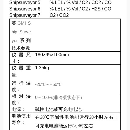
Shipsurveyor 5 % LEL / % Vol / O2 / CO2 / CO
Shipsurveyor 6 % LEL / % Vol / O2 / H2S / CO
Shipsurveyor 7 O2 / CO2
英
GMI S
hip Surve
yor
系列
技术参数
仪器尺
180×95×100mm
寸：
仪器重
1.35kg
量
:
运行温
-20
℃～
+50
℃
度：
相对湿
0
～
100%(
非冷凝状态下）
度：
电源：
碱性电池或可充电电池
电池使用
在
20
℃下碱性电池能运行
20
小时左右；
寿命：
可充电电池能运行
8
小时左右