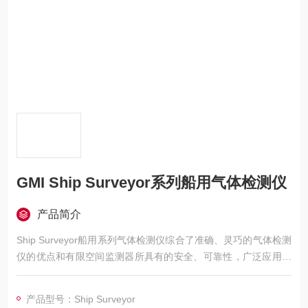
GMI Ship Surveyor系列船用气体检测仪
产品简介
Ship Surveyor船用系列气体检测仪综合了准确、灵巧的气体检测
仪的优点和有限空间监测器所具有的安全、可靠性，广泛应用于
船舶行业：如油轮、液化天然气体船（LNG）、液化石油气船
（LPG）、液体化学品船、渡轮、货船等。仪器操作性、维护性
产品型号：Ship Surveyor
更简便，可靠性高，工作性能更好。