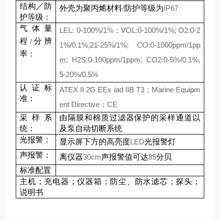
结构／防
外壳为聚丙烯材料
/
防护等级为
IP67
护等级：
气体量
LEL: 0-100%/1%
；
VOL:0-100%/1%; O2:0-2
程
/
分辨
1%/0.1%,21-25%/1%; CO:0-1000ppm/1pp
率：
m; H2S:0-100ppm/1ppm; CO2:0-5%/0.1%,
5-20%/0.5%
认证标
ATEX II 2G EEx iad IIB T3
；
Marine Equipm
准：
ent Directive
；
CE
采样系
由隔膜和棉质过滤器保护的采样通道以
统：
及泵自动切断系统
光报警：
显示屏下方的高亮度
LED
光报警灯
声报警：
离仪器
30cm
声报警值可达
85
分贝
标准配置
主机；充电器；仪器箱；防尘、防水滤芯；探头；
说明书