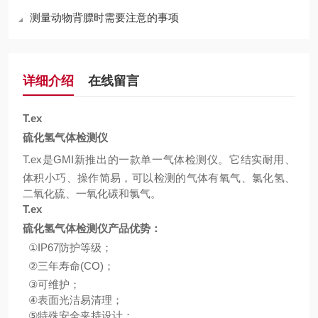
测量动物背膘时需要注意的事项
详细介绍
在线留言
T.ex
硫化氢气体检测仪
T.ex
是
GMI
新推出的一款单一气体检测仪。它结实耐用、
体积小巧、操作简易，可以检测的气体有氧气、氯化氢、
二氧化硫、一氧化碳和氯气。
T.ex
硫化氢气体检测仪产品优势：
①IP67
防护等级；
②
三年寿命
(CO)
；
③
可维护；
④
表面光洁易清理；
⑤
特殊安全夹持设计；