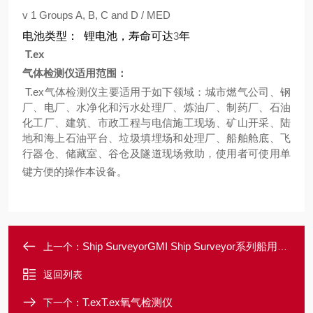
v 1 Groups A, B, C and D / MED
电池类型：
锂电池，寿命可达
3
年
T.ex
气体检测仪适用范围：
T.ex
气体检测仪主要适用于如下领域：城市燃气公司、钢
厂、电厂、水净化和污水处理厂、炼油厂、制药厂、石油
化工厂、建筑、市政工程与电信施工现场、矿山开采、陆
地和海上石油平台、垃圾填埋场和处理厂、船舶舱底、飞
行器仓、储藏室、谷仓及隧道现场救助，使用者可使用单
键方便的操作本设备。
Ship SurveyorGMI Ship Surveyor系列船用气体检测仪
上一个：
返回列表
T.exT.ex氧气检测仪
下一个：