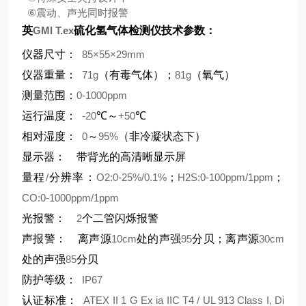
⑥
震动、声光同时报警
英
GMI T.ex
硫化氢气体检测仪技术参数：
仪器尺寸：
85×55×29mm
仪器重量：
71g
（有毒气体）；
81g
（氧气）
测量范围：
0-1000ppm
运行温度：
-20
℃～
+50
℃
相对湿度：
0
～
95%
（非冷凝状态下）
显示器：
带背光的高清晰显示屏
量程
/
分辨率：
O2:0-25%/0.1%
；
H2S:0-100ppm/1ppm
；
CO:0-1000ppm/1ppm
光报警：
2
个二管闪烁报警
声报警：
离声源
10cm
处的声强
95
分贝；离声源
30cm
处的声强
85
分贝
防护等级：
IP67
认证标准：
ATEX II 1 G Ex ia IIC T4 / UL 913 Class I, Di