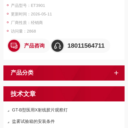
用。
产品型号：ET3901
ET3901可以连接定制的不加热延长探头（不同的形状，长度和材
更新时间：2026-05-11
料），以适应客户的各种要求，更高的工作温度、腐蚀性的环境
等。
厂商性质：经销商
ET3901是一种重量轻、直流操作、用户使用方便和灵活的烟气采
访问量：2868
样工具。
18011564711
产品咨询
产品分类
技术文章
GT-B型医用X射线胶片观察灯
盐雾试验箱的安装条件