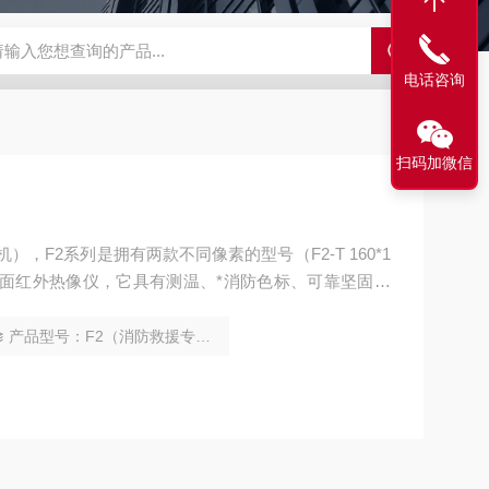
SBD-100B SBD-100D成都漏氯报警仪 漏氯报警器 漏氯检测仪
电话咨询
扫码加微信
）
），F2系列是拥有两款不同像素的型号（F2-T 160*1
火场迅速寻找目标，提高消防队员安全性等功用，适用
。
产品型号：F2（消防救援专用）