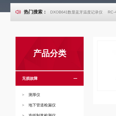
热门搜索：
DXOB641数显蓝牙温度记录仪
RC
产品分类
无损故障
测厚仪
地下管道检漏仪
造纸制浆检测仪