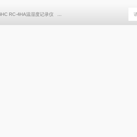
-4HC RC-4HA温湿度记录仪
多样品平行蒸发仪多样品平行蒸发仪