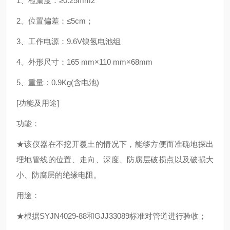
1、检漏度：≥0.
2
5mm
2
2、位置偏差：≤5cm；
3、工作电源：9.6V镍氢电池组
4、外形尺寸：165 mm×110 mm×68mm
5、重量：0.9Kg(含电池)
[功能及用途]
功能：
★该仪器在不挖开覆土的情况下，能够方便而准确地探出
埋地管线的位置、走向、深度、防腐层破损点以及破损大
小、防腐层的绝缘电阻。
用途：
★根据SYJN4029-88和GJJ33089标准对管道进行验收；