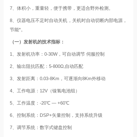
7、体积小，重量轻，便于携带，更适合野外检测。
8、仪器电压不足时自动关机，关机时自动切断内部电源，
节能*。
（一）发射机的技术指标：
1、发射机功率：0-
30
W，可自动调节 伺服控制
2、输出阻抗匹配：
5
-
8
00Ω,自动匹配
3、发射距离：0.03-
8
Km，可逐渐向
8
Km外移动
4、工作电源：12V（镍氢电池组）
5、工作温度：-
2
0℃ — +
6
0℃
6、控制系统：DSP+矢量控制，支持系统升级
7、调节系统：数字式键盘控制