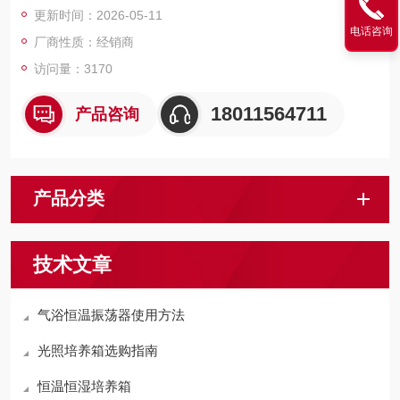
更新时间：2026-05-11
圆周式振荡器，外形紧凑，，可满足生物学、微生物学等实验室
电话咨询
的日常使用需求。可在细胞间中使用，也可在其他任何环境温度
厂商性质：经销商
在﹢10℃至﹢50℃的房间中使用。
访问量：3170
18011564711
产品咨询
产品分类
技术文章
气浴恒温振荡器使用方法
光照培养箱选购指南
恒温恒湿培养箱