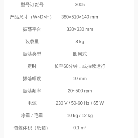
型号订货号
3005
产品尺寸（W×D×H）
380×510×140 mm
振荡平台
330×330 mm
装载量
8 kg
振荡类型
圆周式
定时
长至60分钟，或持续运行
振荡幅度
10 mm
振荡频率
20~500 rpm
电源
230 V / 50-60 Hz / 65 W
净重 / 毛重
10 kg / 12 kg
包装体积（纸箱）
0.1 m³