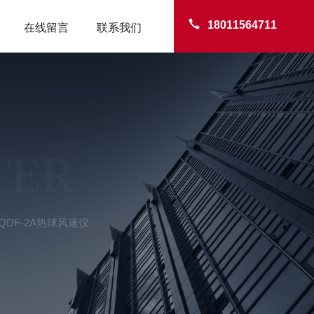
18011564711
在线留言
联系我们
TER
AQDF-2A热球风速仪