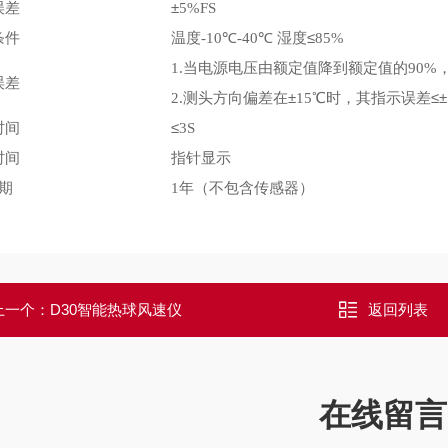
误差
±
5%FS
条件
温度
℃
℃
湿度≤
-10
-40
85%
当电源电压由额定值降到额定值的
1.
90%
误差
测头方向偏差在±
℃时，其指示误差≤±
2.
15
时间
≤
3S
时间
指针显示
期
年
不包含传感器
1
（
）
上一个：
D30智能热球风速仪
返回列表
在线留言