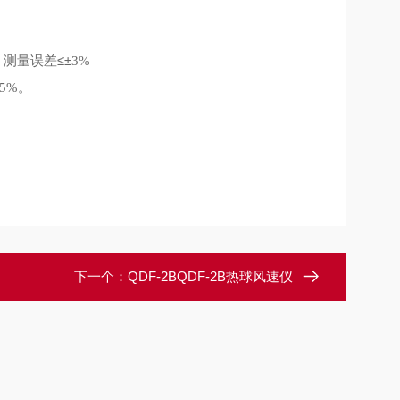
，测量误差≤±
3%
。
5%
下一个：
QDF-2BQDF-2B热球风速仪